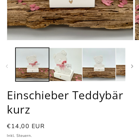
Medien
Me
1
2
in
in
Modal
Mo
öffnen
öf
Einschieber Teddybär
kurz
Normaler
€14,00 EUR
Preis
Inkl. Steuern.