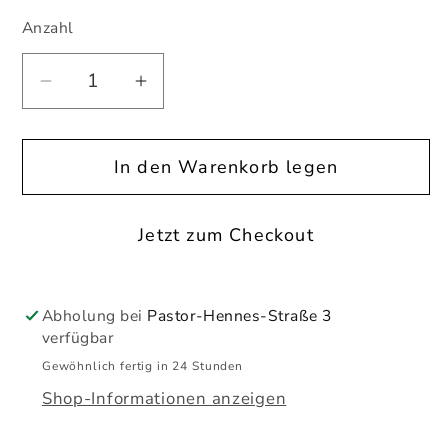
Anzahl
Anzahl
Verringere
Erhöhe
die
die
Menge
Menge
In den Warenkorb legen
für
für
Einschieber
Einschieber
Teddybär
Teddybär
Jetzt zum Checkout
kurz
kurz
Abholung bei
Pastor-Hennes-Straße 3
verfügbar
Gewöhnlich fertig in 24 Stunden
Shop-Informationen anzeigen