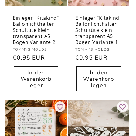
t
Einleger "Kitakind"
Einleger "Kitakind"
Ballonlichthalter
Ballonlichthalter
Schultüte klein
Schultüte klein
transparent A5
transparent A5
Bogen Variante 2
Bogen Variante 1
Anbieter:
Anbieter:
TOMMYS MOLDS
TOMMYS MOLDS
Normaler
€0,95 EUR
Normaler
€0,95 EUR
Preis
Preis
In den
In den
Warenkorb
Warenkorb
legen
legen