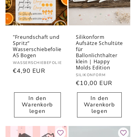
"Freundschaft und
Silikonform
Spritz“
Aufsätze Schultüte
Wasserschiebefolie
für
A5 Bogen
Ballonlichthalter
klein | Happy
Anbieter:
WASSERSCHIEBEFOLIE
Molds Edition
Normaler
€4,90 EUR
Anbieter:
SILIKONFORM
Preis
Normaler
€10,00 EUR
Preis
In den
In den
Warenkorb
Warenkorb
legen
legen