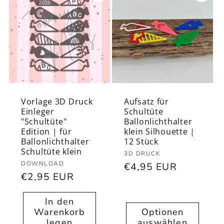
Vorlage 3D Druck
Aufsatz für
Einleger
Schultüte
"Schultüte"
Ballonlichthalter
Edition | für
klein Silhouette |
Ballonlichthalter
12 Stück
Schultüte klein
Anbieter:
3D DRUCK
Anbieter:
DOWNLOAD
Normaler
€4,95 EUR
Normaler
€2,95 EUR
Preis
Preis
In den
Warenkorb
Optionen
legen
auswählen