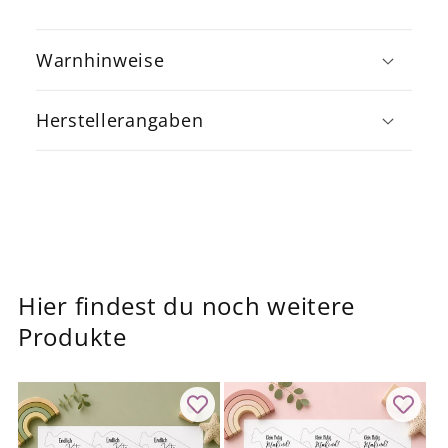
E
i
Warnhinweise
n
k
Herstellerangaben
l
a
p
p
b
a
Hier findest du noch weitere
r
Produkte
e
r
I
n