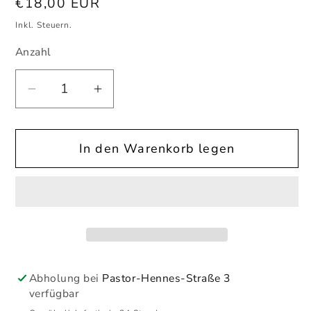
Normaler
€18,00 EUR
Preis
Inkl. Steuern.
Anzahl
Anzahl
Verringere
Erhöhe
die
die
Menge
Menge
In den Warenkorb legen
für
für
Stabkerzenhalter
Stabkerzenhalter
Set
Set
4
4
Stück
Stück
Abholung bei
Pastor-Hennes-Straße 3
verfügbar