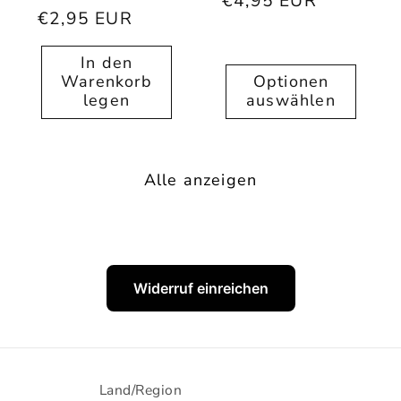
Normaler
€4,95 EUR
Normaler
€2,95 EUR
Preis
Preis
In den
Warenkorb
Optionen
legen
auswählen
Alle anzeigen
Widerruf einreichen
Land/Region