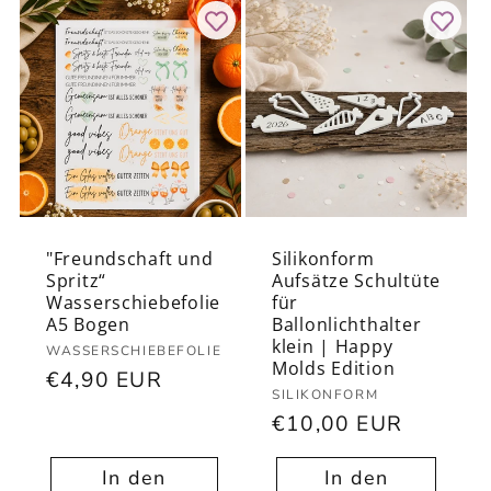
"Freundschaft und
Silikonform
Spritz“
Aufsätze Schultüte
Wasserschiebefolie
für
A5 Bogen
Ballonlichthalter
klein | Happy
Anbieter:
WASSERSCHIEBEFOLIE
Molds Edition
Normaler
€4,90 EUR
Anbieter:
SILIKONFORM
Preis
Normaler
€10,00 EUR
Preis
In den
In den