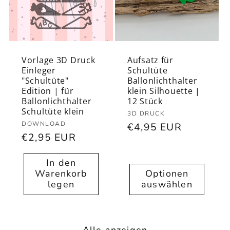
Vorlage 3D Druck
Aufsatz für
Einleger
Schultüte
"Schultüte"
Ballonlichthalter
Edition | für
klein Silhouette |
Ballonlichthalter
12 Stück
Schultüte klein
Anbieter:
3D DRUCK
Anbieter:
DOWNLOAD
Normaler
€4,95 EUR
Normaler
€2,95 EUR
Preis
Preis
In den
Warenkorb
Optionen
legen
auswählen
Alle anzeigen