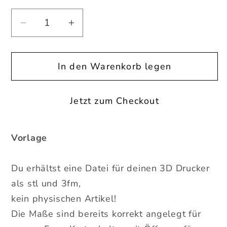
Verringere
Erhöhe
die
die
Menge
Menge
In den Warenkorb legen
für
für
Vorlage
Vorlage
&quot;Lieber
&quot;Lieber
Jetzt zum Checkout
Meer
Meer
als
als
weniger&quot;
weniger&quot;
Vorlage
Einschieber
Einschieber
|
|
Du erhältst eine Datei für deinen 3D Drucker
Tommy&#39;s
Tommy&#39;s
als stl und 3fm,
Molds
Molds
kein physischen Artikel!
Design
Design
Die Maße sind bereits korrekt angelegt für