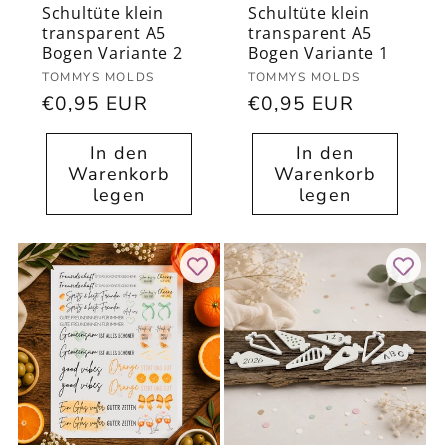
Schultüte klein
Schultüte klein
transparent A5
transparent A5
Bogen Variante 2
Bogen Variante 1
Anbieter:
Anbieter:
TOMMYS MOLDS
TOMMYS MOLDS
Normaler
€0,95 EUR
Normaler
€0,95 EUR
Preis
Preis
In den
In den
Warenkorb
Warenkorb
legen
legen