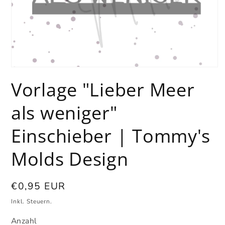
Medien
1
Vorlage "Lieber Meer
in
Modal
öffnen
als weniger"
Einschieber | Tommy's
Molds Design
Normaler
€0,95 EUR
Preis
Inkl. Steuern.
Anzahl
Anzahl