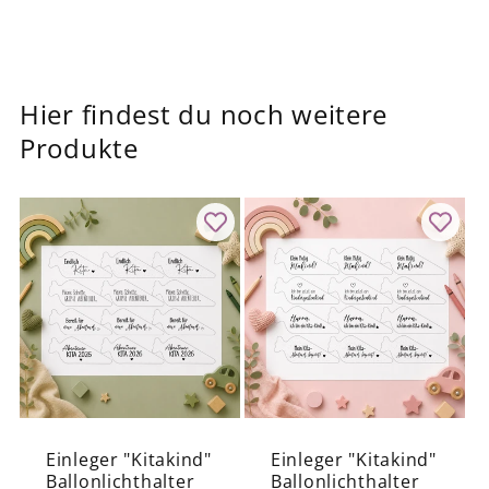
p
b
a
Hier findest du noch weitere
r
Produkte
e
r
I
n
h
a
l
t
Einleger "Kitakind"
Einleger "Kitakind"
Ballonlichthalter
Ballonlichthalter