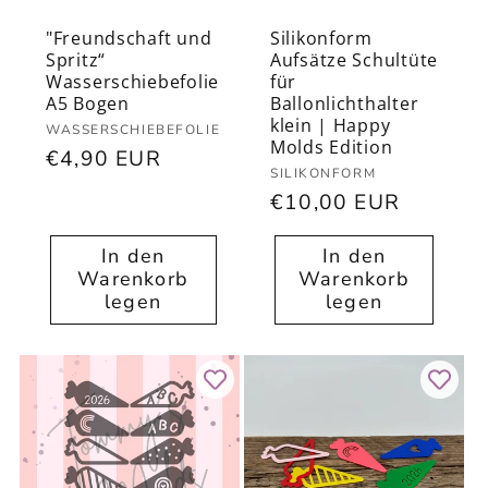
"Freundschaft und
Silikonform
Spritz“
Aufsätze Schultüte
Wasserschiebefolie
für
A5 Bogen
Ballonlichthalter
klein | Happy
Anbieter:
WASSERSCHIEBEFOLIE
Molds Edition
Normaler
€4,90 EUR
Anbieter:
SILIKONFORM
Preis
Normaler
€10,00 EUR
Preis
In den
In den
Warenkorb
Warenkorb
legen
legen